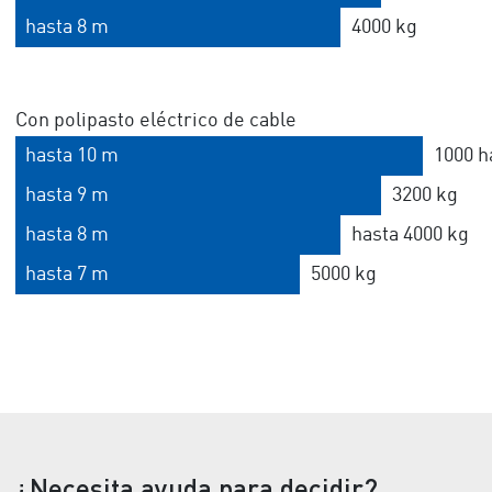
hasta 8 m
4000 kg
Con polipasto eléctrico de cable
hasta 10 m
1000 h
hasta 9 m
3200 kg
hasta 8 m
hasta 4000 kg
hasta 7 m
5000 kg
¿Necesita ayuda para decidir?