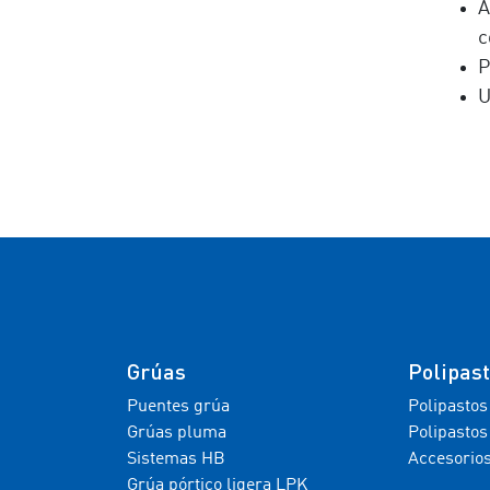
A
c
P
U
Grúas
Polipas
Puentes grúa
Polipastos
Grúas pluma
Polipastos
Sistemas HB
Accesorio
Grúa pórtico ligera LPK