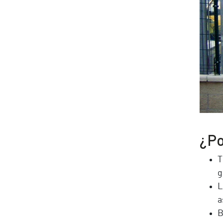
¿Po
T
g
L
a
B