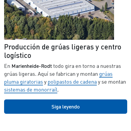
Producción de grúas ligeras y centro
logístico
Marienheide-Rodt
En
todo gira en torno a nuestras
grúas ligeras. Aquí se fabrican y montan
grúas
pluma giratorias
y
polipastos de cadena
y se montan
sistemas de monorraíl
.
Siga leyendo