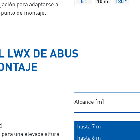
5 t
10 m
180 °
ijación para adaptarse a
l punto de montaje.
L LWX DE ABUS
ONTAJE
Alcance [m]
)
hasta 7 m
 para una elevada altura
hasta 6 m