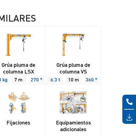
MILARES
Grúa pluma de
Grúa pluma de
columna LSX
columna VS
0 kg
7 m
270 °
6.3 t
10 m
360 °
Fijaciones
Equipamientos
adicionales