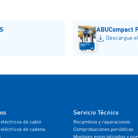
US
ABUCompact P
Descargue el
tos
Servicio Técnico
 eléctricos de cable
Recambios y reparaciones
 eléctricos de cadena
Comprobaciones periódicas
s
Montajes especializados y pu