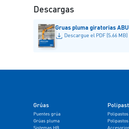
Descargas
Gruas pluma giratorias AB
Descargue el PDF (5.66 MB)
Grúas
Polipas
Puentes grúa
Polipastos
Grúas pluma
Polipastos
Sistemas HB
Accesorio