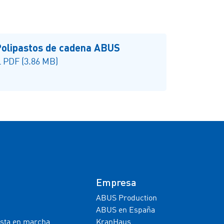
olipastos de cadena ABUS
 PDF (3.86 MB)
Empresa
ABUS Production
ABUS en España
esta en marcha
KranHaus