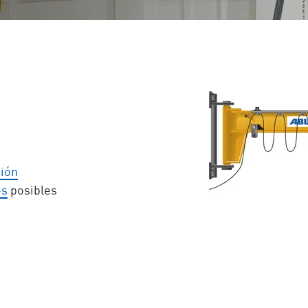
ción
es
posibles