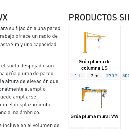
WX
PRODUCTOS SI
ra su fijación a una pared
rabajo ofrece un radio de
7 m
hasta
y una capacidad
Grúa pluma de
 el suelo despejado son
columna LS
una grúa pluma de pared
1 t
7 m
270 °
50
a altura de elevación que
ionalmente al amplio
puede ampliarse
omo el desplazamiento
ancia inalámbrico.
Grúa pluma mural VW
se incluye en el volumen de