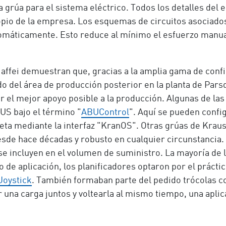
la grúa para el sistema eléctrico. Todos los detalles de
opio de la empresa. Los esquemas de circuitos asociado
máticamente. Esto reduce al mínimo el esfuerzo manual 
.
affei demuestran que, gracias a la amplia gama de confi
do del área de producción posterior en la planta de Par
 el mejor apoyo posible a la producción. Algunas de las
US bajo el término "
ABUControl
". Aquí se pueden conf
bleta mediante la interfaz "KranOS". Otras grúas de Krau
esde hace décadas y robusto en cualquier circunstancia.
e incluyen en el volumen de suministro. La mayoría de 
o de aplicación, los planificadores optaron por el prác
oystick
. También formaban parte del pedido trócolas c
 una carga juntos y voltearla al mismo tiempo, una apli