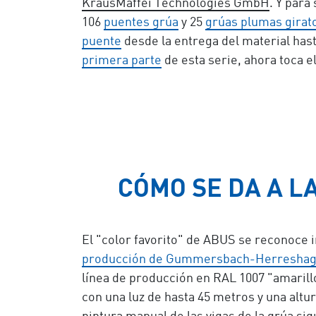
KrausMaffei Technologies GmbH
. Y par
106
puentes grúa
y 25
grúas plumas girat
puente
desde la entrega del material hast
primera parte
de esta serie, ahora toca e
CÓMO SE DA A L
El "color favorito" de ABUS se reconoce i
producción de Gummersbach-Herresha
línea de producción en RAL 1007 "amarill
con una luz de hasta 45 metros y una altur