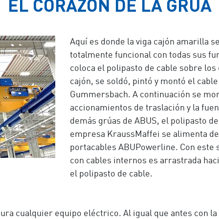
EL CORAZÓN DE LA GRÚA
Aquí es donde la viga cajón amarilla s
totalmente funcional con todas sus fu
coloca el polipasto de cable sobre los 
cajón, se soldó, pintó y montó el cabl
Gummersbach. A continuación se monta
accionamientos de traslación y la fue
demás grúas de ABUS, el polipasto de 
empresa KraussMaffei se alimenta de
portacables ABUPowerline. Con este s
con cables internos es arrastrada hac
el polipasto de cable.
ra cualquier equipo eléctrico. Al igual que antes con l