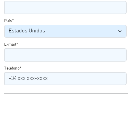
País*
E-mail*
Teléfono*