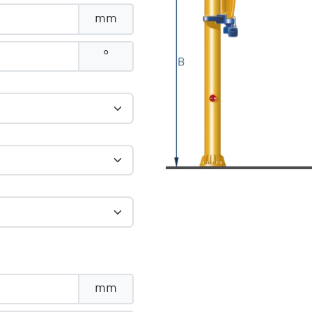
mm
°
mm