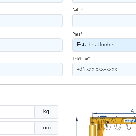
Calle*
País*
Teléfono*
kg
mm