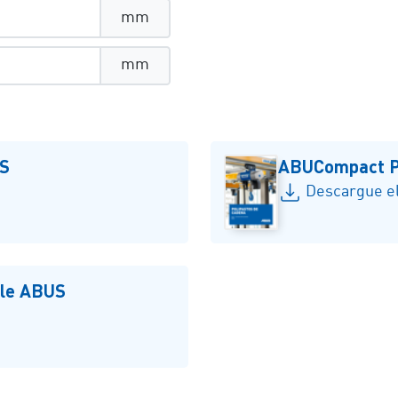
mm
mm
US
ABUCompact P
Descargue el
ble ABUS