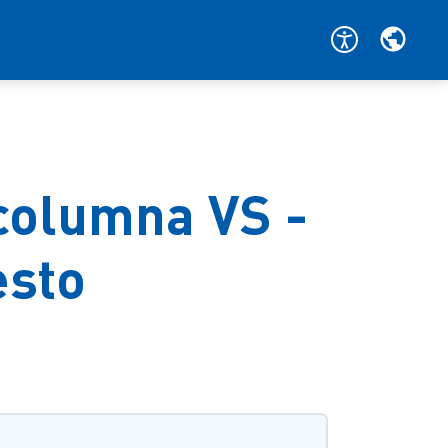
columna VS -
esto