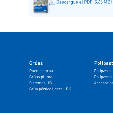
Descargue el PDF (5.66 MB)
Grúas
Polipas
Puentes grúa
Polipastos
Grúas pluma
Polipastos
Sistemas HB
Accesorio
Grúa pórtico ligera LPK