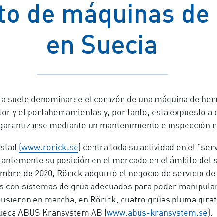
o de máquinas de
en Suecia
ienta suele denominarse el corazón de una máquina de he
motor y el portaherramientas y, por tanto, está expuesto 
e garantizarse mediante un mantenimiento e inspección r
kstad
(www.rorick.se
) centra toda su actividad en el "ser
antemente su posición en el mercado en el ámbito del s
embre de 2020, Rörick adquirió el negocio de servicio d
s con sistemas de grúa adecuados para poder manipular 
pusieron en marcha, en Rörick, cuatro grúas pluma gira
 sueca ABUS Kransystem AB (
www.abus-kransystem.se
).