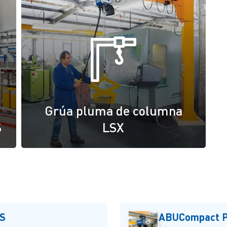
Grúa pluma de columna
S
LSX
US
ABUCompact P