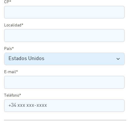
CP*
Localidad*
País*
E-mail*
Teléfono*