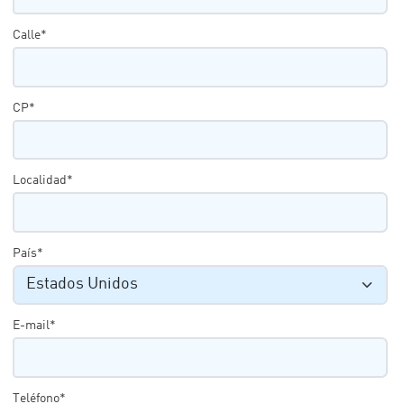
Calle*
CP*
Localidad*
País*
E-mail*
Teléfono*