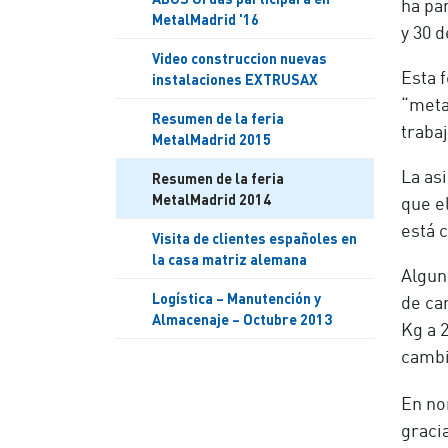
ha pa
MetalMadrid '16
y 30 d
Video construccion nuevas
instalaciones EXTRUSAX
Esta 
“meta
Resumen de la feria
traba
MetalMadrid 2015
Resumen de la feria
La as
MetalMadrid 2014
que e
está 
Visita de clientes españoles en
la casa matriz alemana
Algun
Logística – Manutención y
de ca
Almacenaje – Octubre 2013
Kg a 
cambi
En n
graci