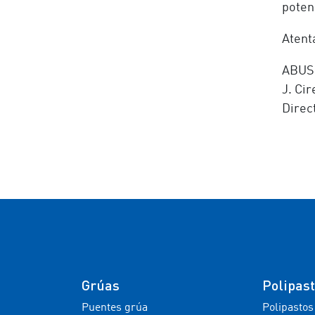
poten
Atent
ABUS 
J. Cir
Direc
Grúas
Polipas
Puentes grúa
Polipastos