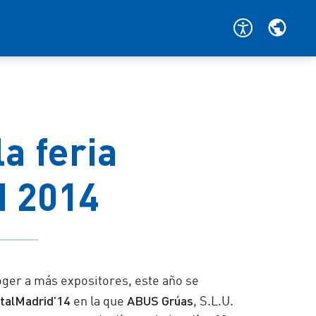
a feria
d 2014
coger a más expositores, este año se
talMadrid’14
ABUS Grúas
en la que
, S.L.U.