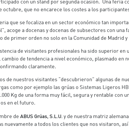
rticipado con un stand por segunda ocasión. Una feria cor
e octubre, que no encarece los costes a los participante
feria que se focaliza en un sector económico tan importa
l”, acoge a docenas y docenas de subsectores con una f
jo de primer orden no solo en la Comunidad de Madrid y l
istencia de visitantes profesionales ha sido superior en
l cambio de tendencia a nivel económico, plasmado en nu
confirmando claramente.
os de nuestros visitantes “descubrieron” algunas de nue
rgas como por ejemplo las grúas o Sistemas Ligeros HB 
2.000 Kg de una forma muy fácil, segura y rentable con u
os en el futuro.
ABUS Grúas, S.L.U.
ombre de
y de nuestra matriz aleman
as nuevamente a todos los clientes que nos visitaron, as