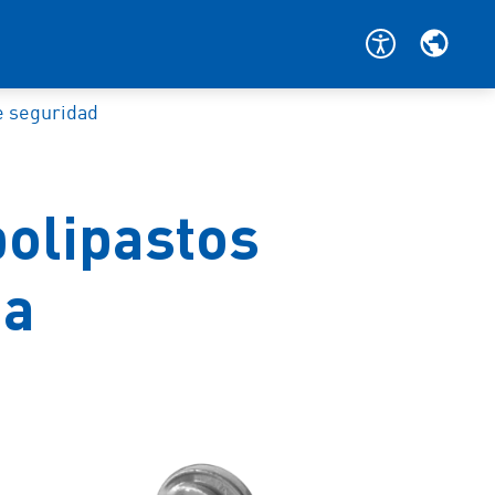
e seguridad
olipastos
na