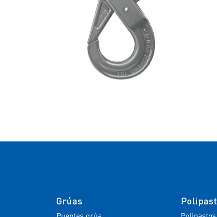
Grúas
Polipas
Puentes grúa
Polipastos