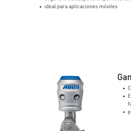
ideal para aplicaciones móviles
Gan
C
E
f
p