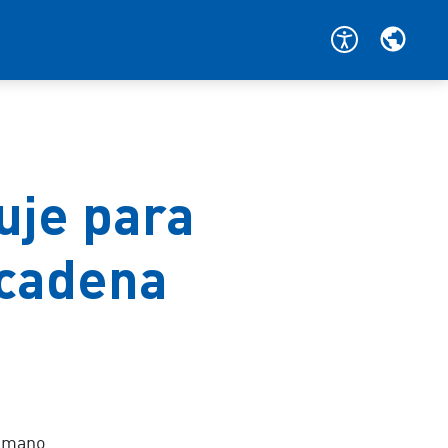
uje para
 cadena
a mano