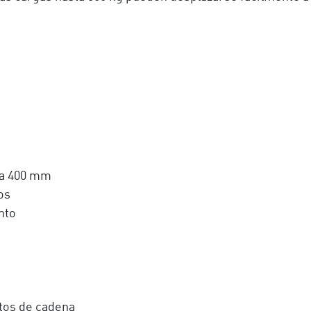
 a 400 mm
os
nto
tos de cadena