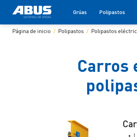
Grúas
Polipastos
Página de inicio
Polipastos
Polipastos eléctri
Carros 
polipa
Car
L