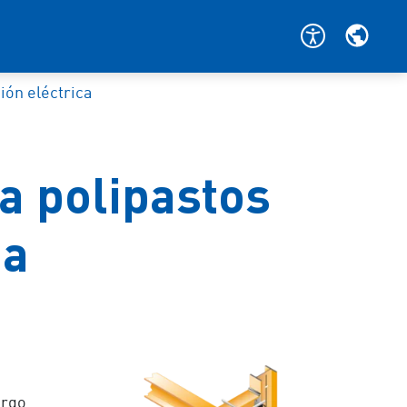
ión eléctrica
a polipastos
na
argo