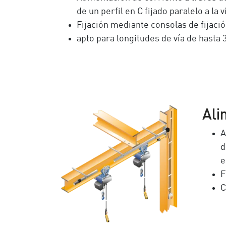
de un perfil en C fijado paralelo a la v
Fijación mediante consolas de fijaci
apto para longitudes de vía de hasta
Ali
A
d
e
F
C