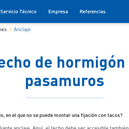
Servicio Técnico
Empresa
Referencias
nes
Anclaje
techo de hormigón
pasamuros
, en el que no se puede montar una fijación con tacos?
iante anclaje. Aquí, el techo debe ser accesible tambié