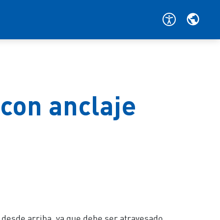
 con anclaje
n desde arriba, ya que debe ser atravesado