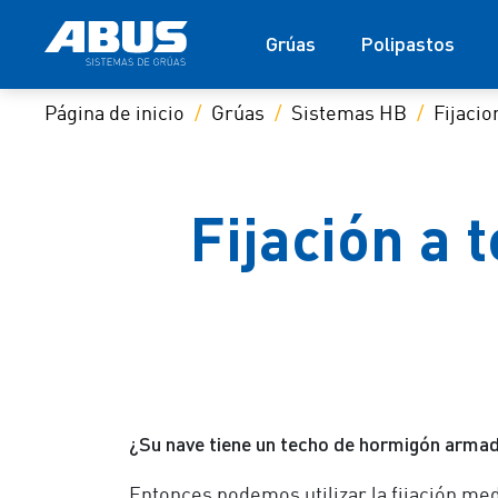
Grúas
Polipastos
Página de inicio
Grúas
Sistemas HB
Fijacio
Fijación a 
¿Su nave tiene un techo de hormigón armado
Entonces podemos utilizar la fijación med